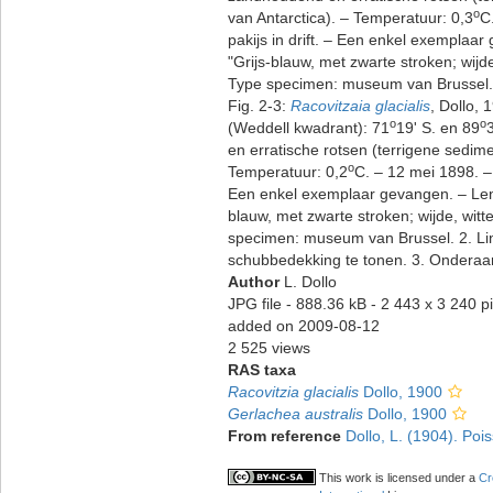
o
van Antarctica). – Temperatuur: 0,3
C
pakijs in drift. – Een enkel exemplaar
"Grijs-blauw, met zwarte stroken; wijde
Type specimen: museum van Brussel.
Fig. 2-3:
Racovitzaia glacialis
, Dollo,
o
o
(Weddell kwadrant): 71
19' S. en 89
en erratische rotsen (terrigene sedime
o
Temperatuur: 0,2
C. – 12 mei 1898. – 
Een enkel exemplaar gevangen. – Lengt
blauw, met zwarte stroken; wijde, witte
specimen: museum van Brussel. 2. Lin
schubbedekking te tonen. 3. Onderaan
Author
L. Dollo
JPG file
- 888.36 kB
- 2 443 x 3 240 p
added on 2009-08-12
2 525 views
RAS taxa
Racovitzia glacialis
Dollo, 1900
Gerlachea australis
Dollo, 1900
From reference
Dollo, L. (1904). Poi
This work is licensed under a
Cr