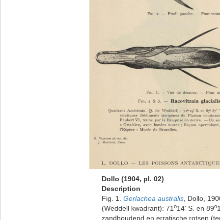
Dollo (1904, pl. 02)
Description
Fig. 1.
Gerlachea australis
, Dollo, 19
o
o
(Weddell kwadrant): 71
14' S. en 89
zandhoudend en erratische rotsen (te